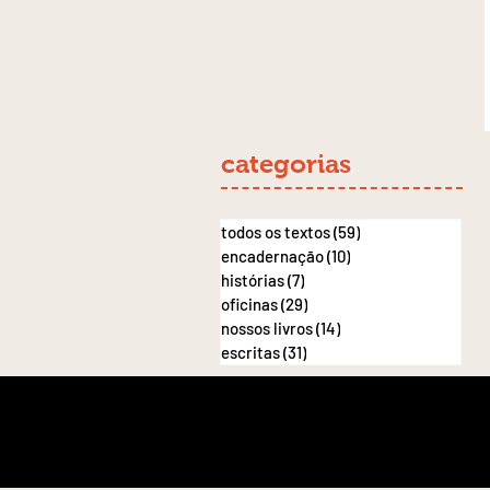
categorias
todos os textos
(59)
59 posts
encadernação
(10)
10 posts
histórias
(7)
7 posts
oficinas
(29)
29 posts
nossos livros
(14)
14 posts
escritas
(31)
31 posts