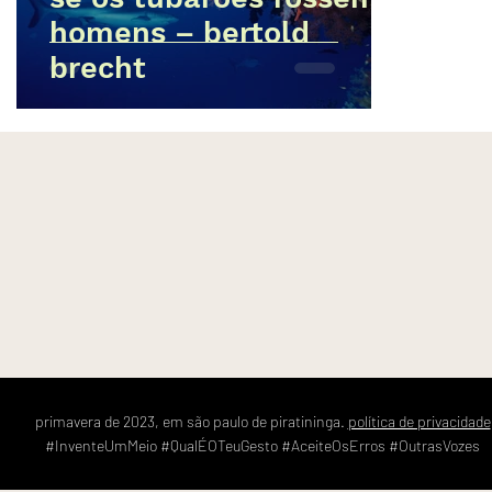
homens – bertold
brecht
primavera de 2023, em são paulo de piratininga.
política de privacidade
#InventeUmMeio #QualÉOTeuGesto #AceiteOsErros #OutrasVozes