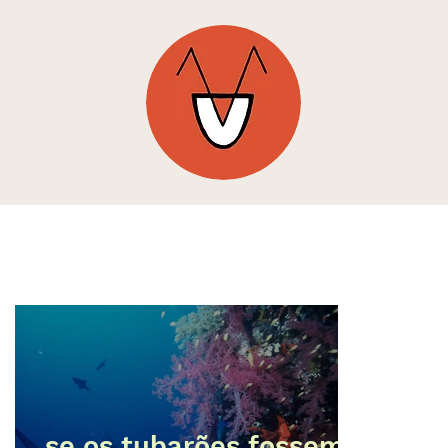
se os tubarões fossem