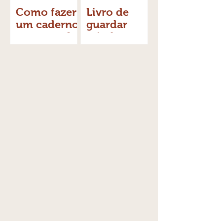
Como fazer
Livro de
um caderno
guardar
cartonera?
miudezas -
videoaula
gratuita