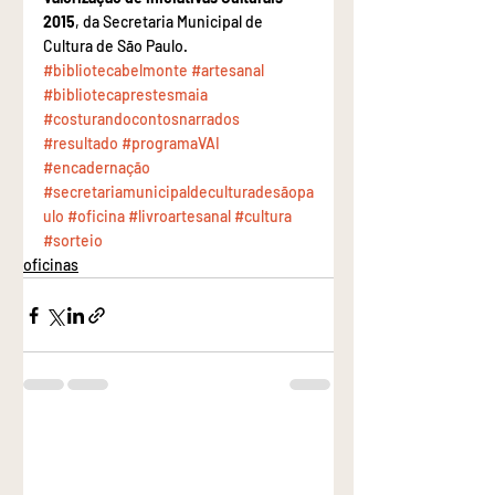
2015
, da Secretaria Municipal de 
Cultura de São Paulo.
#bibliotecabelmonte
#artesanal
#bibliotecaprestesmaia
#costurandocontosnarrados
#resultado
#programaVAI
#encadernação
#secretariamunicipaldeculturadesãopa
ulo
#oficina
#livroartesanal
#cultura
#sorteio
oficinas