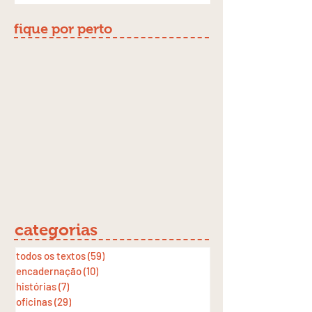
fique por perto
categorias
todos os textos
(59)
59 posts
encadernação
(10)
10 posts
histórias
(7)
7 posts
oficinas
(29)
29 posts