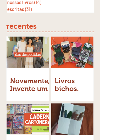
nossos livros
(14)
14 posts
escritas
(31)
31 posts
recentes
Novamente,
Livros
Invente um
bichos.
meio. Ou,
Onde
das
vivem?
despedidas.