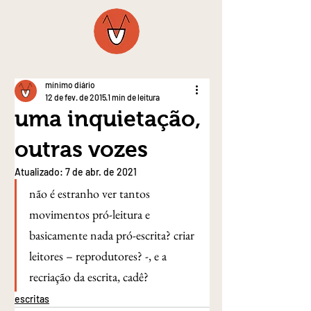
mínimo diário
12 de fev. de 2015
1 min de leitura
uma inquietação,
outras vozes
Atualizado:
7 de abr. de 2021
não é estranho ver tantos 
movimentos pró-leitura e 
basicamente nada pró-escrita? criar 
leitores – reprodutores? -, e a 
recriação da escrita, cadê?
escritas