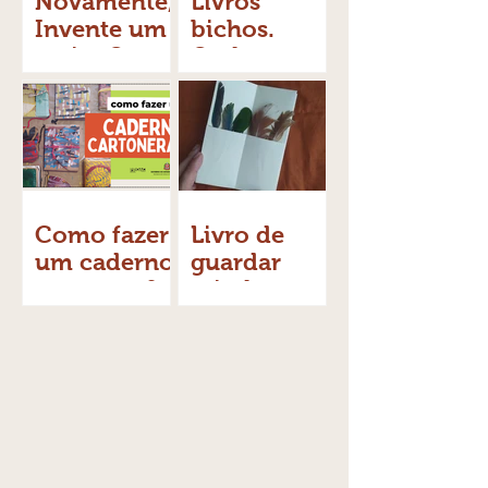
Novamente,
Livros
Invente um
bichos.
meio. Ou,
Onde
das
vivem?
despedidas.
Como fazer
Livro de
um caderno
guardar
cartonera?
miudezas -
videoaula
gratuita