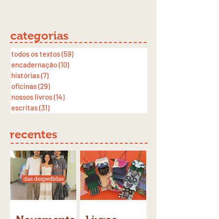
categorias
todos os textos
(59)
59 posts
encadernação
(10)
10 posts
histórias
(7)
7 posts
oficinas
(29)
29 posts
nossos livros
(14)
14 posts
escritas
(31)
31 posts
recentes