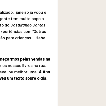
izado,  janeiro já voou e 
 gente tem muito papo a 
to do 
Costurando Contos 
 experiências com “Outras 
ção para crianças… Hehe. 
omeçarmos pelas vendas na 
 os nossos livros na rua, 
eve, ou melhor uma! 
A Ana 
eveu um texto sobre o dia.