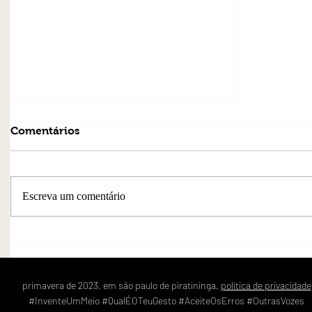
Comentários
Escreva um comentário
Novamente, Invente um meio.
Ou, das despedidas.
primavera de 2023, em são paulo de piratininga.
política de privacidade
#InventeUmMeio #QualÉOTeuGesto #AceiteOsErros #OutrasVozes