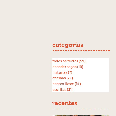
categorias
todos os textos
(59)
59 posts
encadernação
(10)
10 posts
histórias
(7)
7 posts
oficinas
(29)
29 posts
nossos livros
(14)
14 posts
escritas
(31)
31 posts
recentes