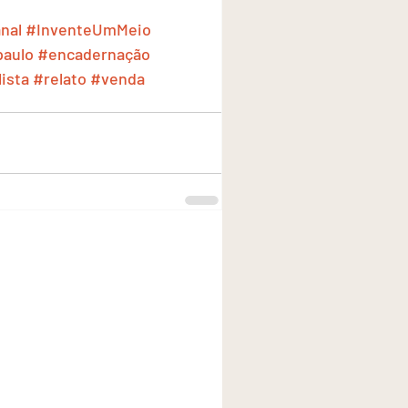
nal
#InventeUmMeio
paulo
#encadernação
ista
#relato
#venda