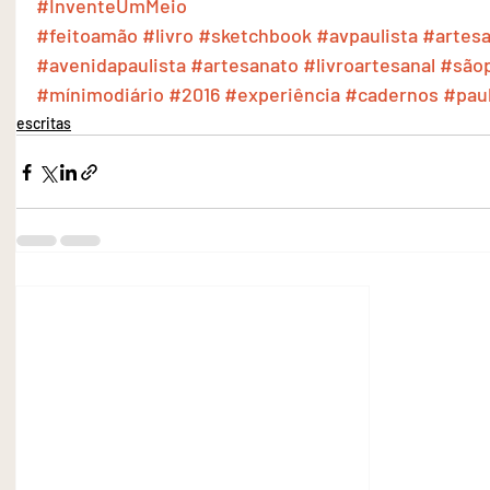
#InventeUmMeio
#feitoamão
#livro
#sketchbook
#avpaulista
#artesa
#avenidapaulista
#artesanato
#livroartesanal
#são
#mínimodiário
#2016
#experiência
#cadernos
#paul
escritas