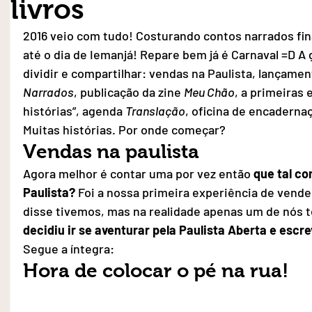
livros
2016 veio com tudo! Costurando contos narrados final
até o dia de Iemanjá! Repare bem já é Carnaval =D A
dividir e compartilhar: vendas na Paulista, lançamen
Narrados
, publicação da zine 
Meu Chão
, a primeiras
histórias”, agenda 
Translação
, oficina de encaderna
Muitas histórias. Por onde começar?
Vendas na paulista
Agora melhor é contar uma por vez então 
que tal c
Paulista? 
Foi a nossa primeira experiência de vender
disse tivemos, mas na realidade apenas um de nós t
decidiu ir se aventurar pela Paulista Aberta e escr
Segue a íntegra:
Hora de colocar o pé na rua!